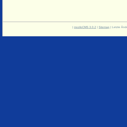
|
moziloCMS 3.0.2
|
Sitemap
| Letzte Änd