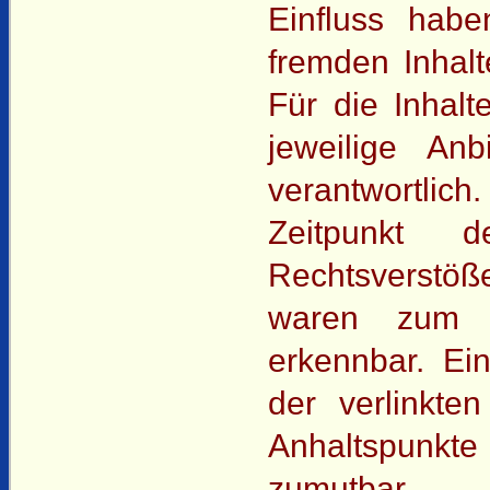
Einfluss hab
fremden Inhal
Für die Inhalte
jeweilige An
verantwortlich
Zeitpunkt 
Rechtsverstöß
waren zum Z
erkennbar. Ein
der verlinkte
Anhaltspunkt
zumutbar.