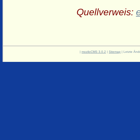
Quellverweis:
|
moziloCMS 3.0.2
|
Sitemap
| Letzte Änd