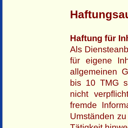
Haftungsau
Haftung für In
Als Diensteanb
für eigene In
allgemeinen G
bis 10 TMG si
nicht verpflic
fremde Infor
Umständen zu f
Tätigkeit hinwe