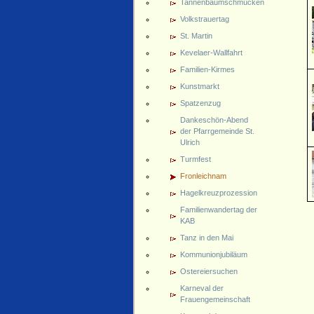
Tannenbaumschmücken
Volkstrauertag
St. Martin
Kevelaer-Wallfahrt
Familien-Kirmes
Kunstmarkt
Spatzenzug
Dankeschön-Abend
der Pfarrgemeinde St.
Ulrich
Turmfest
Fronleichnam
Hagelkreuzprozession
Familienwandertag der
KAB
Tanz in den Mai
Kommunionjubiläum
Ostereiersuchen
Karneval der
Frauengemeinschaft